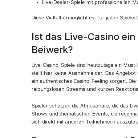
Live-Dealer-Spiele mit professionellen M
Diese Vielfalt ermöglicht es, für jeden Spiele
Ist das Live-Casino ein
Beiwerk?
Live-Casino-Spiele sind heutzutage ein Must
stellt hier keine Ausnahme dar. Das Angebot 
ein authentisches Casino-Feeling sorgen. Die
reibungslosen Streams und kurzen Reaktionsz
Spieler schätzen die Atmosphäre, die das Live
Shows und thematischen Events, die regelmäßig
sich direkt mit anderen Teilnehmern auszutaus