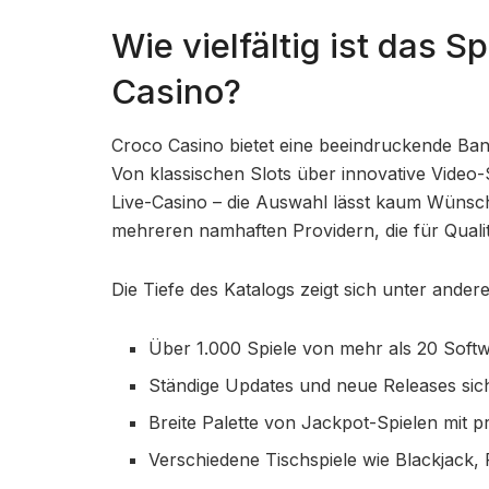
Wie vielfältig ist das 
Casino?
Croco Casino bietet eine beeindruckende Ban
Von klassischen Slots über innovative Video-S
Live-Casino – die Auswahl lässt kaum Wünsche
mehreren namhaften Providern, die für Quali
Die Tiefe des Katalogs zeigt sich unter ande
Über 1.000 Spiele von mehr als 20 Softw
Ständige Updates und neue Releases sic
Breite Palette von Jackpot-Spielen mit 
Verschiedene Tischspiele wie Blackjack,