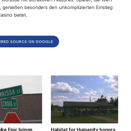
 genießen besonders den unkomplizierten Einstieg
sino bietet.
RRED SOURCE ON GOOGLE
ike Epic brings
Habitat for Humanity honors