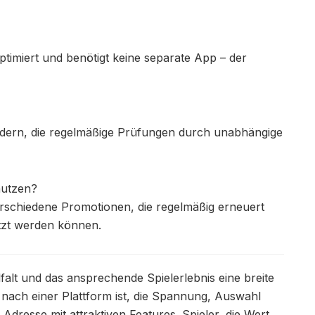
optimiert und benötigt keine separate App – der
dern, die regelmäßige Prüfungen durch unabhängige
nutzen?
schiedene Promotionen, die regelmäßig erneuert
zt werden können.
lfalt und das ansprechende Spielerlebnis eine breite
 nach einer Plattform ist, die Spannung, Auswahl
e Adresse mit attraktiven Features. Spieler, die Wert