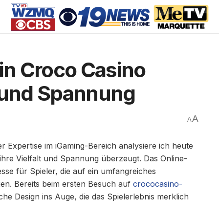
 in Croco Casino
t und Spannung
A
A
er Expertise im iGaming-Bereich analysiere ich heute
 ihre Vielfalt und Spannung überzeugt. Das Online-
esse für Spieler, die auf ein umfangreiches
gen. Bereits beim ersten Besuch auf
crococasino-
che Design ins Auge, die das Spielerlebnis merklich