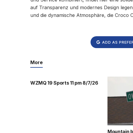
auf Transparenz und modernes Design legen,
und die dynamische Atmosphäre, die Croco Ca
ADD AS PREFE
More
WZMQ 19 Sports 11 pm 8/7/26
Mountain b