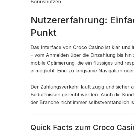
Bonusnutzen.
Nutzererfahrung: Einfa
Punkt
Das Interface von Croco Casino ist klar und int
– vom Anmelden über die Einzahlung bis hin 
mobile Optimierung, die ein flüssiges und re
ermöglicht. Eine zu langsame Navigation oder
Der Zahlungsverkehr läuft zügig und sicher a
Bedürfnissen gerecht werden. Auch die Kund
der Branche nicht immer selbstverständlich is
Quick Facts zum Croco Casi