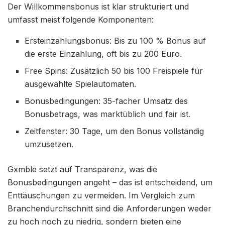
Der Willkommensbonus ist klar strukturiert und
umfasst meist folgende Komponenten:
Ersteinzahlungsbonus: Bis zu 100 % Bonus auf
die erste Einzahlung, oft bis zu 200 Euro.
Free Spins: Zusätzlich 50 bis 100 Freispiele für
ausgewählte Spielautomaten.
Bonusbedingungen: 35-facher Umsatz des
Bonusbetrags, was marktüblich und fair ist.
Zeitfenster: 30 Tage, um den Bonus vollständig
umzusetzen.
Gxmble setzt auf Transparenz, was die
Bonusbedingungen angeht – das ist entscheidend, um
Enttäuschungen zu vermeiden. Im Vergleich zum
Branchendurchschnitt sind die Anforderungen weder
zu hoch noch zu niedrig, sondern bieten eine