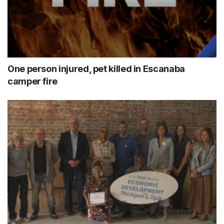
One person injured, pet killed in Escanaba
camper fire