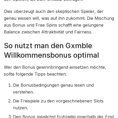
Dies überzeugt auch den skeptischen Spieler, der
genau wissen will, was auf ihn zukommt. Die Mischung
aus Bonus und Free Spins schafft eine gelungene
Balance zwischen Attraktivität und Fairness.
So nutzt man den Gxmble
Willkommensbonus optimal
Wer den Bonus gewinnbringend einsetzen möchte,
sollte folgende Tipps beachten:
Die Bonusbedingungen genau lesen und
verstehen.
Die Freispiele zu den vorgeschriebenen Slots
nutzen.
Den Bonus möglichst frühzeitig innerhalb der Frist