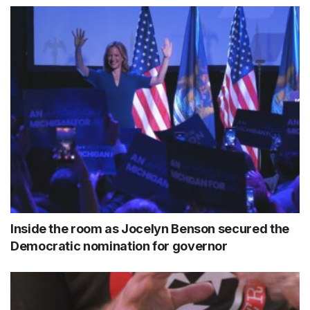
Inside the room as Jocelyn Benson secured the
Democratic nomination for governor