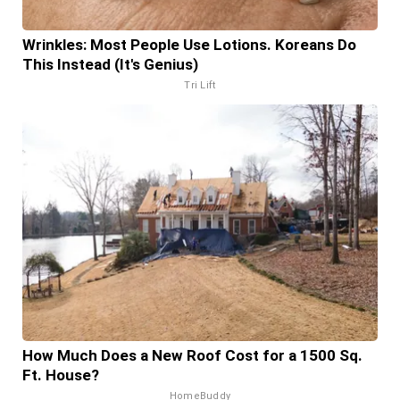
Wrinkles: Most People Use Lotions. Koreans Do
This Instead (It's Genius)
Tri Lift
How Much Does a New Roof Cost for a 1500 Sq.
Ft. House?
HomeBuddy