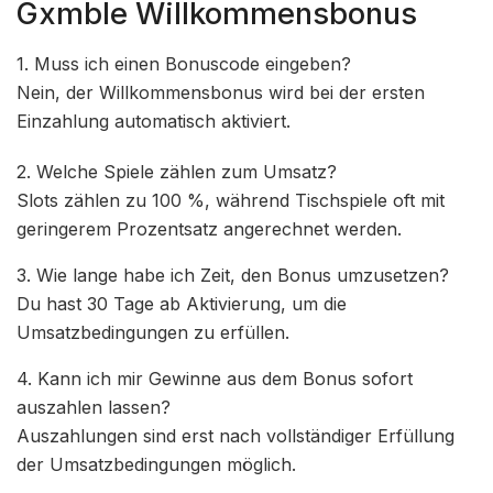
Gxmble Willkommensbonus
1. Muss ich einen Bonuscode eingeben?
Nein, der Willkommensbonus wird bei der ersten
Einzahlung automatisch aktiviert.
2. Welche Spiele zählen zum Umsatz?
Slots zählen zu 100 %, während Tischspiele oft mit
geringerem Prozentsatz angerechnet werden.
3. Wie lange habe ich Zeit, den Bonus umzusetzen?
Du hast 30 Tage ab Aktivierung, um die
Umsatzbedingungen zu erfüllen.
4. Kann ich mir Gewinne aus dem Bonus sofort
auszahlen lassen?
Auszahlungen sind erst nach vollständiger Erfüllung
der Umsatzbedingungen möglich.