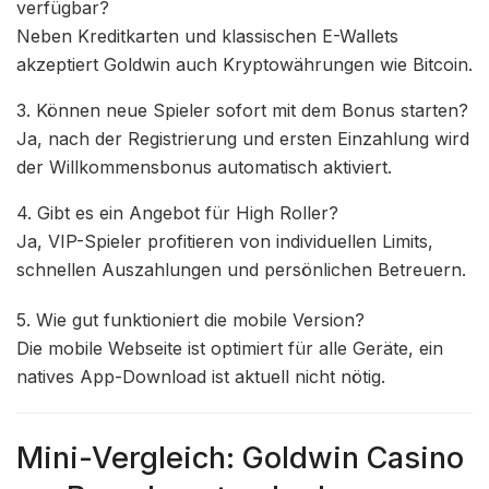
verfügbar?
Neben Kreditkarten und klassischen E-Wallets
akzeptiert Goldwin auch Kryptowährungen wie Bitcoin.
3. Können neue Spieler sofort mit dem Bonus starten?
Ja, nach der Registrierung und ersten Einzahlung wird
der Willkommensbonus automatisch aktiviert.
4. Gibt es ein Angebot für High Roller?
Ja, VIP-Spieler profitieren von individuellen Limits,
schnellen Auszahlungen und persönlichen Betreuern.
5. Wie gut funktioniert die mobile Version?
Die mobile Webseite ist optimiert für alle Geräte, ein
natives App-Download ist aktuell nicht nötig.
Mini-Vergleich: Goldwin Casino