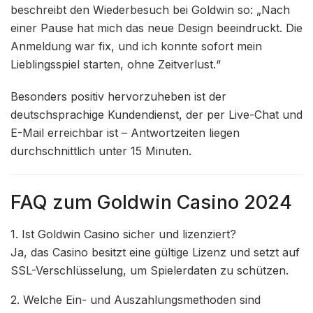
beschreibt den Wiederbesuch bei Goldwin so: „Nach
einer Pause hat mich das neue Design beeindruckt. Die
Anmeldung war fix, und ich konnte sofort mein
Lieblingsspiel starten, ohne Zeitverlust.“
Besonders positiv hervorzuheben ist der
deutschsprachige Kundendienst, der per Live-Chat und
E-Mail erreichbar ist – Antwortzeiten liegen
durchschnittlich unter 15 Minuten.
FAQ zum Goldwin Casino 2024
1. Ist Goldwin Casino sicher und lizenziert?
Ja, das Casino besitzt eine gültige Lizenz und setzt auf
SSL-Verschlüsselung, um Spielerdaten zu schützen.
2. Welche Ein- und Auszahlungsmethoden sind