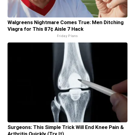
Walgreens Nightmare Comes True: Men Ditching
Viagra for This 87¢ Aisle 7 Hack
Friday Plans
Surgeons: This Simple Trick Will End Knee Pain &
Arthritis Quickly (Try It)