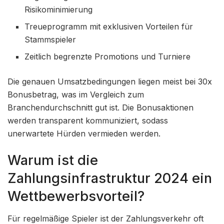
Risikominimierung
Treueprogramm mit exklusiven Vorteilen für
Stammspieler
Zeitlich begrenzte Promotions und Turniere
Die genauen Umsatzbedingungen liegen meist bei 30x
Bonusbetrag, was im Vergleich zum
Branchendurchschnitt gut ist. Die Bonusaktionen
werden transparent kommuniziert, sodass
unerwartete Hürden vermieden werden.
Warum ist die
Zahlungsinfrastruktur 2024 ein
Wettbewerbsvorteil?
Für regelmäßige Spieler ist der Zahlungsverkehr oft