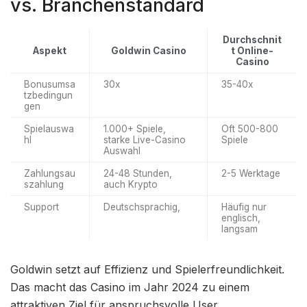
vs. Branchenstandard
Durchschnit
Aspekt
Goldwin Casino
t Online-
Casino
Bonusumsa
30x
35-40x
tzbedingun
gen
Spielauswa
1.000+ Spiele,
Oft 500-800
hl
starke Live-Casino
Spiele
Auswahl
Zahlungsau
24-48 Stunden,
2-5 Werktage
szahlung
auch Krypto
Support
Deutschsprachig,
Häufig nur
englisch,
langsam
Goldwin setzt auf Effizienz und Spielerfreundlichkeit.
Das macht das Casino im Jahr 2024 zu einem
attraktiven Ziel für anspruchsvolle User.