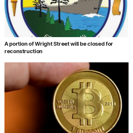
A portion of Wright Street will be closed for
reconstruction