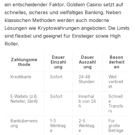
ein entscheidender Faktor. Goldwin Casino setzt auf
schnelles, sicheres und vielfältiges Banking. Neben
klassischen Methoden werden auch moderne
Lösungen wie Kryptowährungen angeboten. Die Limits
sind flexibel und geeignet für Einsteiger sowie High
Roller.
Dauer
Dauer
Beson
Zahlungsme
Einzahl
Auszahl
derheit
thode
ung
ung
en
Kreditkarte
Sofort
24-48
Weit
Stunden
verbreit
et
E-Wallets (z.B.
Sofort
Innerhal
Schnell
Neteller, Skrill)
b von 24
e
h
Transfe
rs
Banküberweis
1-3
2-5
Für
ung
Werktag
Werktag
große
e
e
Beträge