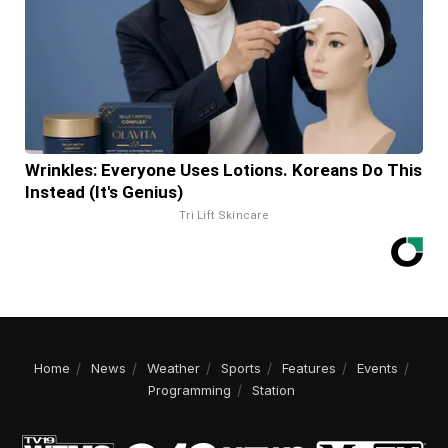
Wrinkles: Everyone Uses Lotions. Koreans Do This
Instead (It's Genius)
Tri Lift Skincare
Home
News
Weather
Sports
Features
Events
Programming
Station