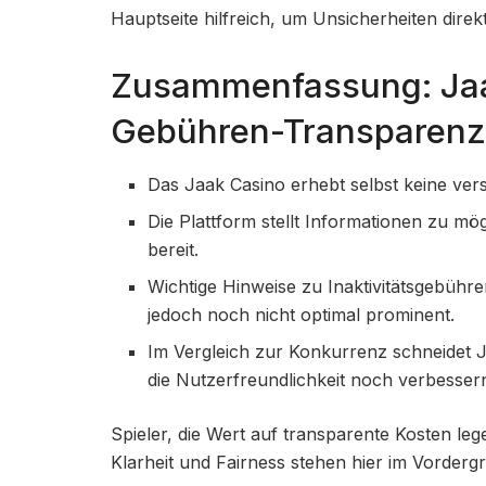
Hauptseite hilfreich, um Unsicherheiten dire
Zusammenfassung: Jaa
Gebühren-Transparenz
Das Jaak Casino erhebt selbst keine ve
Die Plattform stellt Informationen zu mö
bereit.
Wichtige Hinweise zu Inaktivitätsgebü
jedoch noch nicht optimal prominent.
Im Vergleich zur Konkurrenz schneidet 
die Nutzerfreundlichkeit noch verbesser
Spieler, die Wert auf transparente Kosten leg
Klarheit und Fairness stehen hier im Vordergr