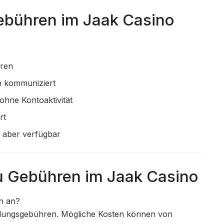
ebühren im Jaak Casino
hren
n kommuniziert
ohne Kontoaktivität
rt
, aber verfügbar
u Gebühren im Jaak Casino
n an?
ahlungsgebühren. Mögliche Kosten können von