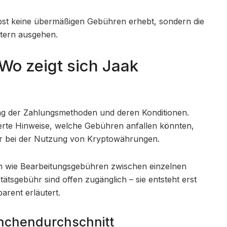
elbst keine übermäßigen Gebühren erhebt, sondern die
stern ausgehen.
 Wo zeigt sich Jaak
lung der Zahlungsmethoden und deren Konditionen.
ierte Hinweise, welche Gebühren anfallen könnten,
der bei der Nutzung von Kryptowährungen.
ten wie Bearbeitungsgebühren zwischen einzelnen
tätsgebühr sind offen zugänglich – sie entsteht erst
arent erläutert.
anchendurchschnitt