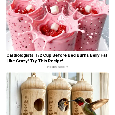
Cardiologists: 1/2 Cup Before Bed Burns Belly Fat
Like Crazy! Try This Recipe!
Health Weekly