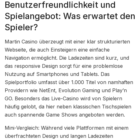
Benutzerfreundlichkeit und
Spielangebot: Was erwartet den
Spieler?
Martin Casino überzeugt mit einer klar strukturierten
Webseite, die auch Einsteigern eine einfache
Navigation ermöglicht. Die Ladezeiten sind kurz, und
das responsive Design sorgt für eine problemlose
Nutzung auf Smartphones und Tablets. Das
Spielportfolio umfasst über 1.000 Titel von namhaften
Providern wie NetEnt, Evolution Gaming und Play’n
GO. Besonders das Live-Casino wird von Spielern
häufig gelobt, da hier neben klassischen Tischspielen
auch spannende Game Shows angeboten werden.
Mini-Vergleich: Während viele Plattformen mit einem
überfrachteten Design und langen Ladezeiten