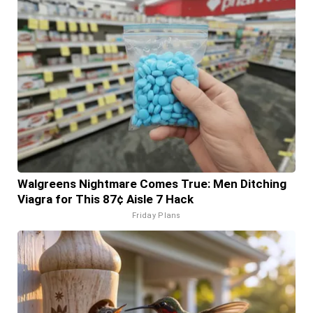
Walgreens Nightmare Comes True: Men Ditching
Viagra for This 87¢ Aisle 7 Hack
Friday Plans