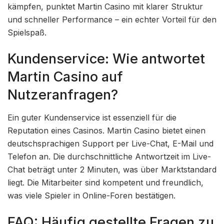
kämpfen, punktet Martin Casino mit klarer Struktur
und schneller Performance – ein echter Vorteil für den
Spielspaß.
Kundenservice: Wie antwortet
Martin Casino auf
Nutzeranfragen?
Ein guter Kundenservice ist essenziell für die
Reputation eines Casinos. Martin Casino bietet einen
deutschsprachigen Support per Live-Chat, E-Mail und
Telefon an. Die durchschnittliche Antwortzeit im Live-
Chat beträgt unter 2 Minuten, was über Marktstandard
liegt. Die Mitarbeiter sind kompetent und freundlich,
was viele Spieler in Online-Foren bestätigen.
FAQ: Häufig gestellte Fragen zu