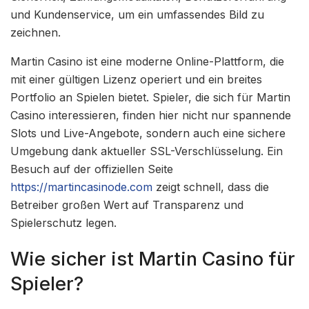
und Kundenservice, um ein umfassendes Bild zu
zeichnen.
Martin Casino ist eine moderne Online-Plattform, die
mit einer gültigen Lizenz operiert und ein breites
Portfolio an Spielen bietet. Spieler, die sich für Martin
Casino interessieren, finden hier nicht nur spannende
Slots und Live-Angebote, sondern auch eine sichere
Umgebung dank aktueller SSL-Verschlüsselung. Ein
Besuch auf der offiziellen Seite
https://martincasinode.com
zeigt schnell, dass die
Betreiber großen Wert auf Transparenz und
Spielerschutz legen.
Wie sicher ist Martin Casino für
Spieler?