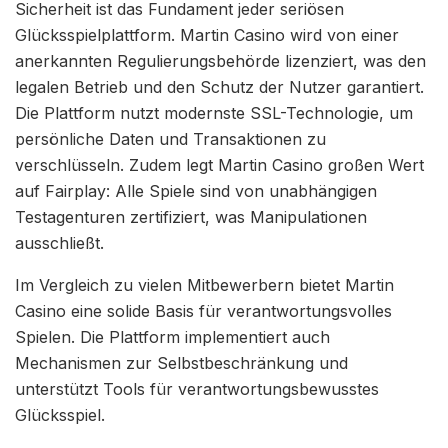
Sicherheit ist das Fundament jeder seriösen
Glücksspielplattform. Martin Casino wird von einer
anerkannten Regulierungsbehörde lizenziert, was den
legalen Betrieb und den Schutz der Nutzer garantiert.
Die Plattform nutzt modernste SSL-Technologie, um
persönliche Daten und Transaktionen zu
verschlüsseln. Zudem legt Martin Casino großen Wert
auf Fairplay: Alle Spiele sind von unabhängigen
Testagenturen zertifiziert, was Manipulationen
ausschließt.
Im Vergleich zu vielen Mitbewerbern bietet Martin
Casino eine solide Basis für verantwortungsvolles
Spielen. Die Plattform implementiert auch
Mechanismen zur Selbstbeschränkung und
unterstützt Tools für verantwortungsbewusstes
Glücksspiel.