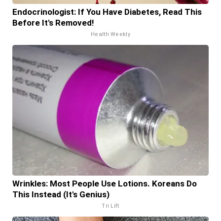
Endocrinologist: If You Have Diabetes, Read This
Before It's Removed!
Health Weekly
Wrinkles: Most People Use Lotions. Koreans Do
This Instead (It's Genius)
Tri Lift