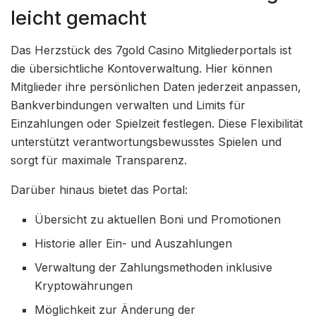
leicht gemacht
Das Herzstück des 7gold Casino Mitgliederportals ist
die übersichtliche Kontoverwaltung. Hier können
Mitglieder ihre persönlichen Daten jederzeit anpassen,
Bankverbindungen verwalten und Limits für
Einzahlungen oder Spielzeit festlegen. Diese Flexibilität
unterstützt verantwortungsbewusstes Spielen und
sorgt für maximale Transparenz.
Darüber hinaus bietet das Portal:
Übersicht zu aktuellen Boni und Promotionen
Historie aller Ein- und Auszahlungen
Verwaltung der Zahlungsmethoden inklusive
Kryptowährungen
Möglichkeit zur Änderung der