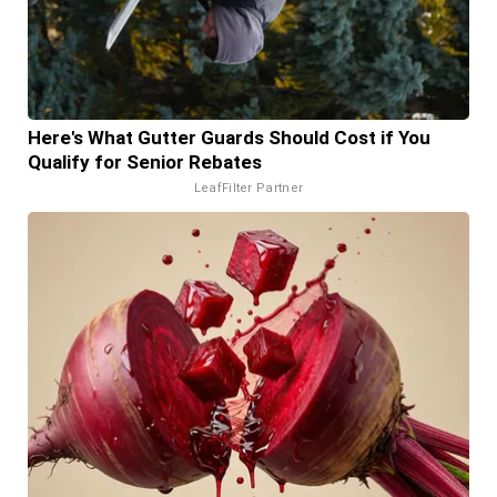
Here's What Gutter Guards Should Cost if You
Qualify for Senior Rebates
LeafFilter Partner