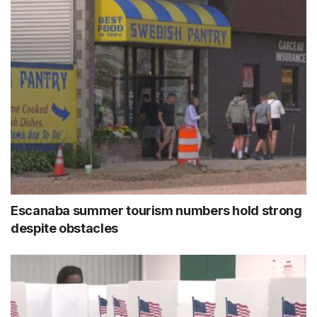
Escanaba summer tourism numbers hold strong
despite obstacles