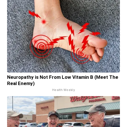
Neuropathy is Not From Low Vitamin B (Meet The
Real Enemy)
Health Weekly